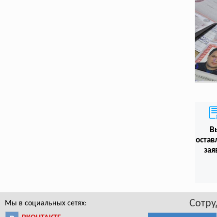
В
остав
зая
Сотру
Мы в социальных сетях: