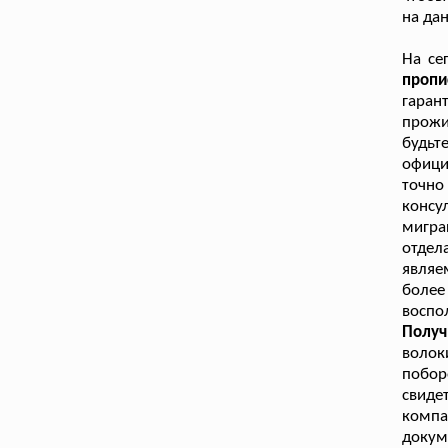
на да
На се
проп
гаран
прожи
будьт
офици
точн
консу
мигра
отде
являе
более
воспо
Получ
волок
побор
свиде
компа
доку