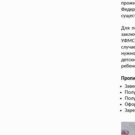
прожи
Феде
сущес
Для п
заклю
УФМС.
случа
нужно
детск
ребен
Пропи
Заве
Полу
Пол
Офор
Заре