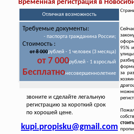
Временная регистрация в Новосиб
Стран
Отличная возможность
Требуемые документы:
Сейча
закон
- паспорта гражданина России;
оформ
Стоимость :
95% и
от 8 000
рублей - 1 человек (3 месяца)
улиц
от 7 000
разби
рублей - 1 взрослый
формы
Бесплатно
за ра
несовершеннолетние
хозяи
драго
можно
звоните и сделайте легальную
регис
регистрацию за короткий срок
Пожал
по хорошей цене.
собст
стоит
kupi.propisku@gmail.com
пропи