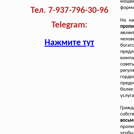
мошен
форми
Тел. 7-937-796-30-96
На н
Telegram:
проп
явля
челов
Нажмите тут
богат
предл
компа
совет
регул
горд
предо
более
услуг
Граж
собст
восьм
пропи
чтобы